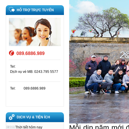
HỖ TRỢ TRỰC TUYẾN
089.6886.989
Tel:
Dịch vụ vé MB: 0243.795 5577
Tel:
089.6886.989
DỊCH VỤ & TIỆN ÍCH
Mỗi dịp năm mới đ
Thời tiết hôm nay