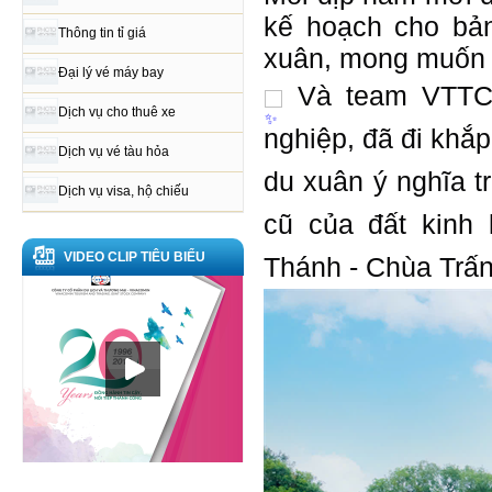
kế hoạch cho bản
Thông tin tỉ giá
xuân, mong muốn 
Đại lý vé máy bay
Và team VTTC T
Dịch vụ cho thuê xe
nghiệp, đã đi khắ
Dịch vụ vé tàu hỏa
du xuân ý nghĩa t
Dịch vụ visa, hộ chiếu
cũ của đất kinh
VIDEO CLIP TIÊU BIỂU
Thánh - Chùa Trấn