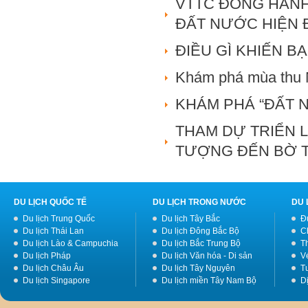
VTTC ĐỒNG HÀNH
ĐẤT NƯỚC HIỆN 
ĐIỀU GÌ KHIẾN BẠ
Khám phá mùa thu 
KHÁM PHÁ “ĐẤT 
THAM DỰ TRIỂN L
TƯỢNG ĐẾN BỜ 
DU LỊCH QUỐC TẾ
DU LỊCH TRONG NƯỚC
DU 
Du lịch Trung Quốc
Du lịch Tây Bắc
Đ
Du lịch Thái Lan
Du lịch Đông Bắc Bộ
C
Du lịch Lào & Campuchia
Du lịch Bắc Trung Bộ
T
Du lịch Pháp
Du lịch Văn hóa - Di sản
V
Du lịch Châu Âu
Du lịch Tây Nguyên
Tư
Du lịch Singapore
Du lịch miền Tây Nam Bộ
D