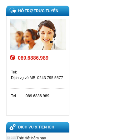
HỖ TRỢ TRỰC TUYẾN
089.6886.989
Tel:
Dịch vụ vé MB: 0243.795 5577
Tel:
089.6886.989
DỊCH VỤ & TIỆN ÍCH
Thời tiết hôm nay