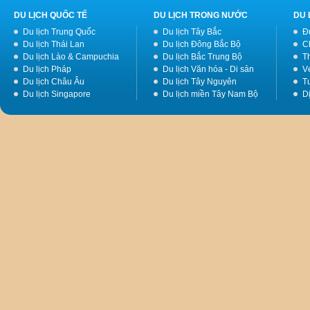
DU LỊCH QUỐC TẾ
DU LỊCH TRONG NƯỚC
DU 
Du lịch Trung Quốc
Du lịch Tây Bắc
Đ
Du lịch Thái Lan
Du lịch Đông Bắc Bộ
C
Du lịch Lào & Campuchia
Du lịch Bắc Trung Bộ
T
Du lịch Pháp
Du lịch Văn hóa - Di sản
V
Du lịch Châu Âu
Du lịch Tây Nguyên
Tư
Du lịch Singapore
Du lịch miền Tây Nam Bộ
D