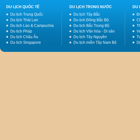
DU LỊCH QUỐC TẾ
DU LỊCH TRONG NƯỚC
DU 
Du lịch Trung Quốc
Du lịch Tây Bắc
Đ
Du lịch Thái Lan
Du lịch Đông Bắc Bộ
C
Du lịch Lào & Campuchia
Du lịch Bắc Trung Bộ
T
Du lịch Pháp
Du lịch Văn hóa - Di sản
V
Du lịch Châu Âu
Du lịch Tây Nguyên
Tư
Du lịch Singapore
Du lịch miền Tây Nam Bộ
D