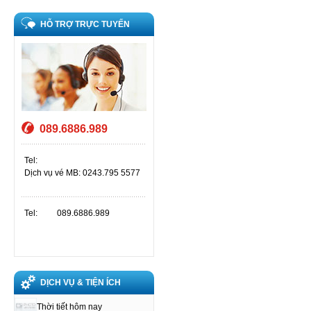
HỖ TRỢ TRỰC TUYẾN
089.6886.989
Tel:
Dịch vụ vé MB: 0243.795 5577
Tel:
089.6886.989
DỊCH VỤ & TIỆN ÍCH
Thời tiết hôm nay