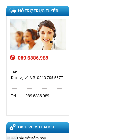
HỖ TRỢ TRỰC TUYẾN
089.6886.989
Tel:
Dịch vụ vé MB: 0243.795 5577
Tel:
089.6886.989
DỊCH VỤ & TIỆN ÍCH
Thời tiết hôm nay