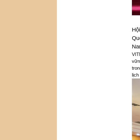
Hội
Quố
Nam
VIT
vữn
tro
lịch