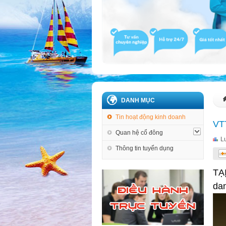
DANH MỤC
Tin hoạt động kinh doanh
VTT
Quan hệ cổ đông
L
Thông tin tuyển dụng
TẠ
dan