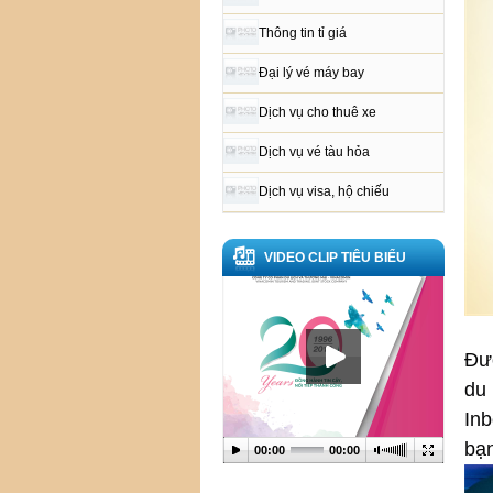
Thông tin tỉ giá
Đại lý vé máy bay
Dịch vụ cho thuê xe
Dịch vụ vé tàu hỏa
Dịch vụ visa, hộ chiếu
VIDEO CLIP TIÊU BIỂU
Đượ
du
Inb
bạ
00:00
00:00